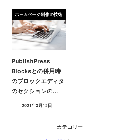
ホームページ制作の技術
PublishPress
Blocksとの併用時
のブロックエディタ
のセクションの…
2021年3月12日
投稿日
カテゴリー