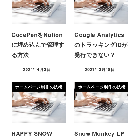
CodePenをNotion
Google Analytics
に埋め込んで管理す
のトラッキングIDが
る方法
発行できない？
2021年4月3日
2021年3月18日
投稿日
投稿日
ホームページ制作の技術
ホームページ制作の技術
HAPPY SNOW
Snow Monkey LP